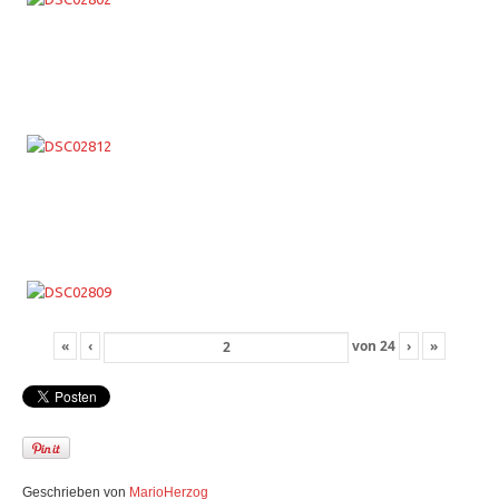
«
‹
von
24
›
»
Geschrieben von
MarioHerzog