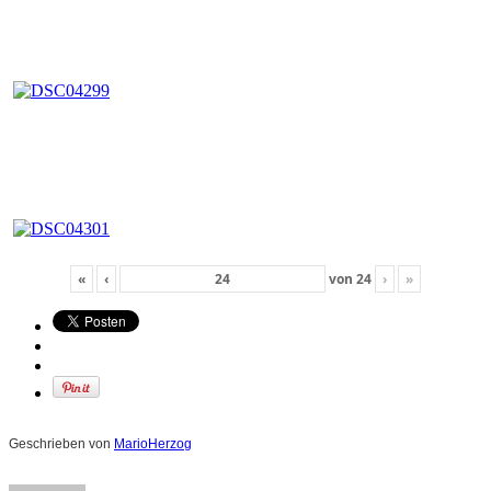
«
‹
von
24
›
»
Geschrieben von
MarioHerzog