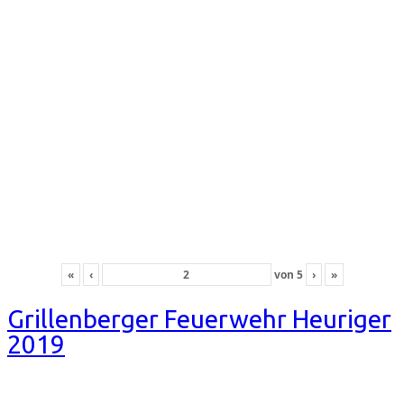
«
‹
von
5
›
»
Grillenberger Feuerwehr Heuriger
2019