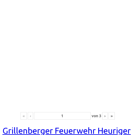
«
‹
von
3
›
»
Grillenberger Feuerwehr Heuriger