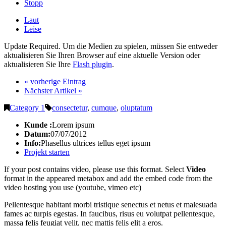
Stopp
Laut
Leise
Update Required.
Um die Medien zu spielen, müssen Sie entweder
aktualisieren Sie Ihren Browser auf eine aktuelle Version oder
aktualisieren Sie Ihre
Flash plugin
.
« vorherige Eintrag
Nächster Artikel »
Category 1
consectetur
,
cumque
,
oluptatum
Kunde :
Lorem ipsum
Datum:
07/07/2012
Info:
Phasellus ultrices tellus eget ipsum
Projekt starten
If your post contains video, please use this format. Select
Video
format in the appeared metabox and add the embed code from the
video hosting you use (youtube, vimeo etc)
Pellentesque habitant morbi tristique senectus et netus et malesuada
fames ac turpis egestas. In faucibus, risus eu volutpat pellentesque,
massa felis feugiat velit, nec mattis felis elit a eros.