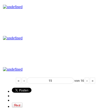
«
‹
von
16
›
»