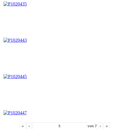
«
‹
von
7
›
»