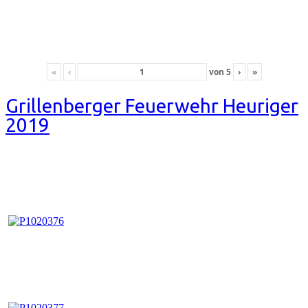
«
‹
von
5
›
»
Grillenberger Feuerwehr Heuriger
2019