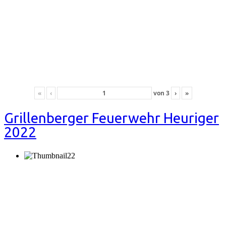
«
‹
von
3
›
»
Grillenberger Feuerwehr Heuriger
2022