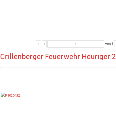
«
‹
von
5
Grillenberger Feuerwehr Heuriger 